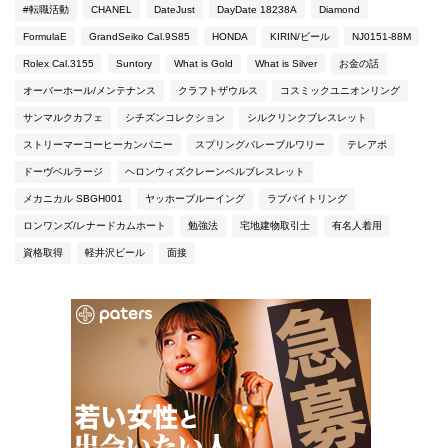
#転職活動
CHANEL
DateJust
DayDate 18238A
Diamond
FormulaE
GrandSeiko Cal.9S85
HONDA
KIRIN/ビール
NJ0151-88M
Rolex Cal.3155
Suntory
What is Gold
What is Silver
お金の話
オーバーホール/メンテナンス
クラフトザウルス
コスミックユニオンリング
サンマルクカフェ
シチズンコレクション
シルクリンクブレスレット
ストリーマーコーヒーカンパニー
スプリングバレーブルワリー
テレアポ
ドーヴベルラージ
ヘロンウィズクレーンベルブレスレット
メカニカル SBGH001
ヤッホーブルーイング
ラブバイトリング
ロンワンズ/レナードカムホート
勉強法
宅地建物取引士
有名人着用
資格取得
軽井沢ビール
面接