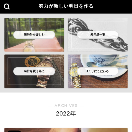
努力が新しい明日を作る
腕時計を楽しむ
愛用品一覧
時計を買う為に
4ミリにこだわる
― ARCHIVES ―
2022年