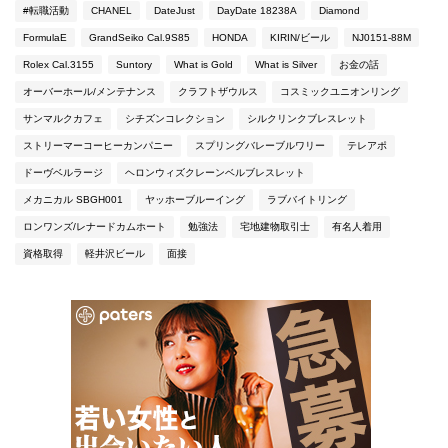
#転職活動
CHANEL
DateJust
DayDate 18238A
Diamond
FormulaE
GrandSeiko Cal.9S85
HONDA
KIRIN/ビール
NJ0151-88M
Rolex Cal.3155
Suntory
What is Gold
What is Silver
お金の話
オーバーホール/メンテナンス
クラフトザウルス
コスミックユニオンリング
サンマルクカフェ
シチズンコレクション
シルクリンクブレスレット
ストリーマーコーヒーカンパニー
スプリングバレーブルワリー
テレアポ
ドーヴベルラージ
ヘロンウィズクレーンベルブレスレット
メカニカル SBGH001
ヤッホーブルーイング
ラブバイトリング
ロンワンズ/レナードカムホート
勉強法
宅地建物取引士
有名人着用
資格取得
軽井沢ビール
面接