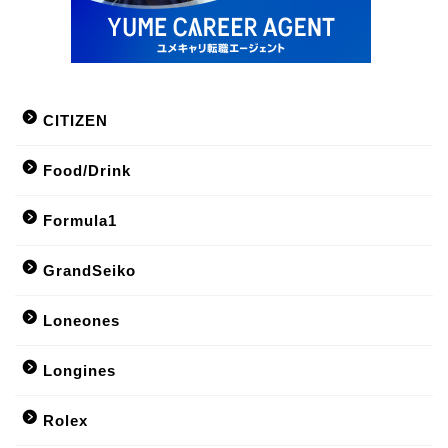
CITIZEN
Food/Drink
Formula1
GrandSeiko
Loneones
Longines
Rolex