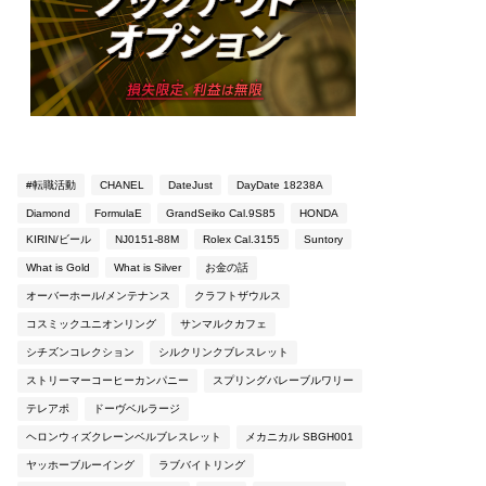
#転職活動
CHANEL
DateJust
DayDate 18238A
Diamond
FormulaE
GrandSeiko Cal.9S85
HONDA
KIRIN/ビール
NJ0151-88M
Rolex Cal.3155
Suntory
What is Gold
What is Silver
お金の話
オーバーホール/メンテナンス
クラフトザウルス
コスミックユニオンリング
サンマルクカフェ
シチズンコレクション
シルクリンクブレスレット
ストリーマーコーヒーカンパニー
スプリングバレーブルワリー
テレアポ
ドーヴベルラージ
ヘロンウィズクレーンベルブレスレット
メカニカル SBGH001
ヤッホーブルーイング
ラブバイトリング